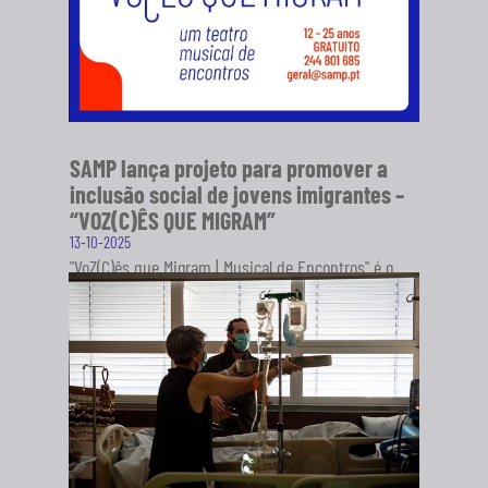
SAMP lança projeto para promover a
inclusão social de jovens imigrantes –
“VOZ(C)ÊS QUE MIGRAM”
13-10-2025
"VoZ(C)ês que Migram | Musical de Encontros" é o
novo projeto da Sociedade Artística Musical dos
Pousos (SAMP), em...
SABER MAIS