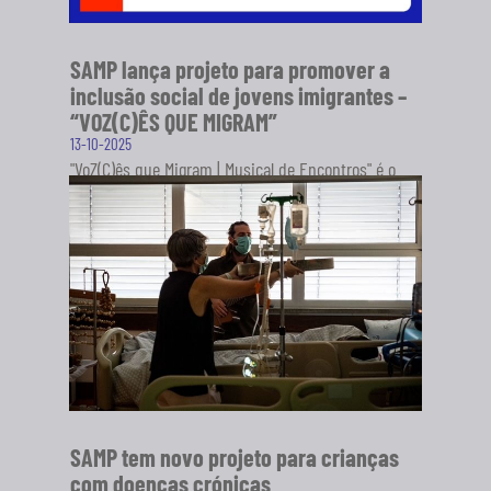
SAMP lança projeto para promover a
inclusão social de jovens imigrantes –
“VOZ(C)ÊS QUE MIGRAM”
13-10-2025
"VoZ(C)ês que Migram | Musical de Encontros" é o
novo projeto da Sociedade Artística Musical dos
Pousos (SAMP), em...
SABER MAIS
SAMP tem novo projeto para crianças
com doenças crónicas