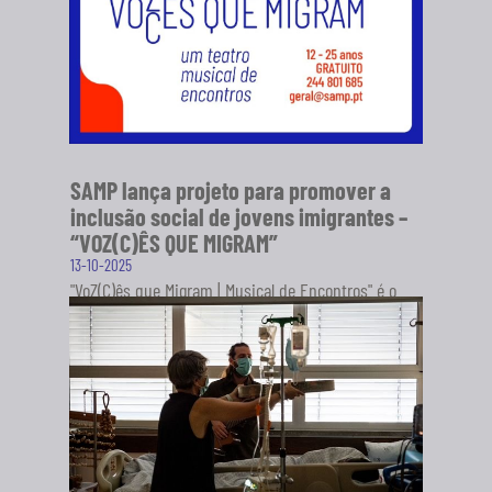
SAMP lança projeto para promover a
inclusão social de jovens imigrantes –
“VOZ(C)ÊS QUE MIGRAM”
13-10-2025
"VoZ(C)ês que Migram | Musical de Encontros" é o
novo projeto da Sociedade Artística Musical dos
Pousos (SAMP), em...
SABER MAIS