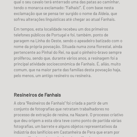
qual o seu cavalo terá enterrado uma das patas ao caminhar,
tendo o monarca exclamado: “Falhais!”. É com base nesta
exclamação que se pensa ter surgido o nome da Aldeia, que
sofreu alterações linguísticas até chegar ao atual Fanhais.
Em tempos, esta localidade recebeu um dos primeiros
telefones públicos de Portugal e foi, também, ponto de
paragem na Linha do Oeste, sendo o apeadeiro batizado com o
nome da própria povoação. Situada numa zona florestal, ainda
pertencente ao Pinhal do Rei, na qual o pinheiro-bravo sempre
proliferou, sendo que, durante vários anos, a resinagem foi a
principal atividade socioeconómica de Fanhais. É, aliás, muito
comum, que na maior parte das famílias desta povoação haja,
pelo menos, um antigo resineiro ou resineira.
Resineiros de Fanhais
A obra “Resineiros de Fanhais” foi criada a partir de um
conjunto de fotografias que retratam trabalhadores no
processo de extração de resina, na Nazaré. O processo criativo
que deu origem a esta obra teve como ponto de partida várias
fotografias, um barrete e alguns objetos representativos da
indústria dos lanifícios em Castanheira de Pera que eram por