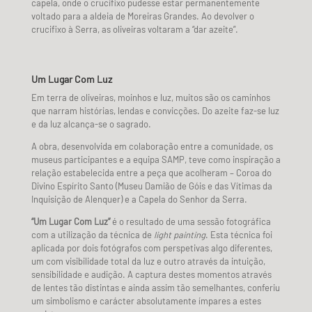
capela, onde o crucifixo pudesse estar permanentemente
voltado para a aldeia de Moreiras Grandes. Ao devolver o
crucifixo à Serra, as oliveiras voltaram a “dar azeite”.
Um Lugar Com Luz
Em terra de oliveiras, moinhos e luz, muitos são os caminhos
que narram histórias, lendas e convicções. Do azeite faz-se luz
e da luz alcança-se o sagrado.
A obra, desenvolvida em colaboração entre a comunidade, os
museus participantes e a equipa SAMP, teve como inspiração a
relação estabelecida entre a peça que acolheram – Coroa do
Divino Espírito Santo (Museu Damião de Góis e das Vítimas da
Inquisição de Alenquer)
e a Capela do Senhor da Serra.
“Um Lugar Com Luz”
é o resultado de uma sessão fotográfica
com a utilização da técnica de
light painting
. Esta técnica foi
aplicada por dois fotógrafos com perspetivas algo diferentes,
um com visibilidade total da luz e outro através da intuição,
sensibilidade e audição. A captura destes momentos através
de lentes tão distintas e ainda assim tão semelhantes, conferiu
um simbolismo e carácter absolutamente ímpares a estes