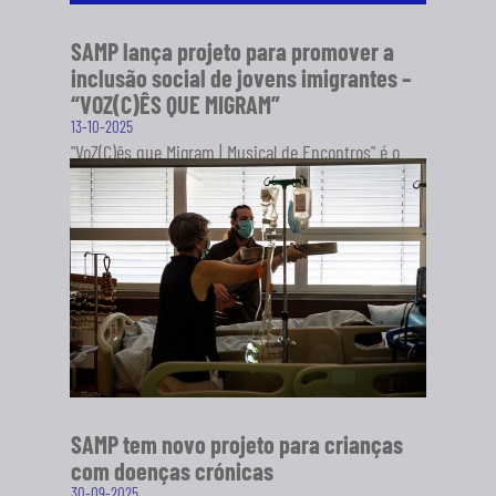
SAMP lança projeto para promover a
inclusão social de jovens imigrantes –
“VOZ(C)ÊS QUE MIGRAM”
13-10-2025
"VoZ(C)ês que Migram | Musical de Encontros" é o
novo projeto da Sociedade Artística Musical dos
Pousos (SAMP), em...
SABER MAIS
SAMP tem novo projeto para crianças
com doenças crónicas
30-09-2025