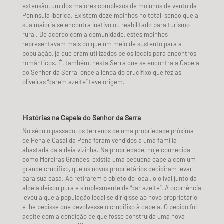
extensão, um dos maiores complexos de moinhos de vento da
Península Ibérica. Existem doze moinhos no total, sendo que a
sua maioria se encontra inativo ou reabilitado para turismo
rural. De acordo com a comunidade, estes moinhos
representavam mais do que um meio de sustento para a
população, já que eram utilizados pelos locais para encontros
românticos. É, também, nesta Serra que se encontra a Capela
do Senhor da Serra,
onde a lenda do crucifixo que fez as
oliveiras “darem azeite” teve origem.
Histórias na Capela do Senhor da Serra
No século passado, os terrenos de uma propriedade próxima
de Pena e Casal da Pena foram vendidos a uma família
abastada da aldeia vizinha. Na propriedade, hoje conhecida
como Moreiras Grandes, existia uma pequena capela com um
grande crucifixo, que os novos proprietários decidiram levar
para sua casa. Ao retirarem o objeto do local, o olival junto da
aldeia deixou pura e simplesmente de “dar azeite”. A ocorrência
levou a que a população local se dirigisse ao novo proprietário
e lhe pedisse que devolvesse o crucifixo à capela. O pedido foi
aceite com a condição de que fosse construída uma nova