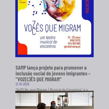
SAMP lança projeto para promover a
inclusão social de jovens imigrantes –
“VOZ(C)ÊS QUE MIGRAM”
13-10-2025
"VoZ(C)ês que Migram | Musical de Encontros" é o
novo projeto da Sociedade Artística Musical dos
Pousos (SAMP), em...
SABER MAIS