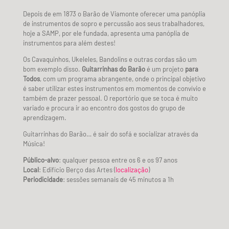
Depois de em 1873 o Barão de Viamonte oferecer uma panóplia
de instrumentos de sopro e percussão aos seus trabalhadores,
hoje a SAMP, por ele fundada, apresenta uma panóplia de
instrumentos para além destes!
Os Cavaquinhos, Ukeleles, Bandolins e outras cordas são um
bom exemplo disso.
Guitarrinhas do Barão
é um projeto
para
Todos
, com um programa abrangente, onde o principal objetivo
é saber utilizar estes instrumentos em momentos de convívio e
também de prazer pessoal. O reportório que se toca é muito
variado e procura ir ao encontro dos gostos do grupo de
aprendizagem.
Guitarrinhas do Barão… é sair do sofá e socializar através da
Música!
Público-alvo
: qualquer pessoa entre os 6 e os 97 anos
Local
: Edifício Berço das Artes (
localização
)
Periodicidade
: sessões semanais de 45 minutos a 1h