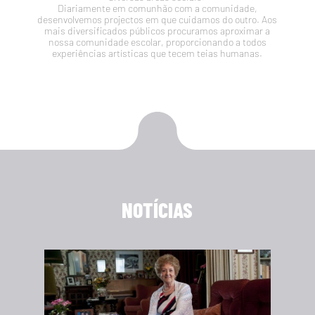
Diariamente em comunhão com a comunidade,
desenvolvemos projectos em que cuidamos do outro. Aos
mais diversificados públicos procuramos aproximar a
nossa comunidade escolar, proporcionando a todos
experiências artísticas que tecem teias humanas.
NOTÍCIAS