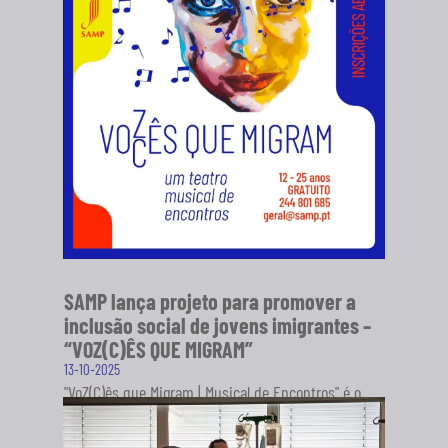
SAMP lança projeto para promover a
inclusão social de jovens imigrantes –
“VOZ(C)ÊS QUE MIGRAM”
13-10-2025
"VoZ(C)ês que Migram | Musical de Encontros" é o
novo projeto da Sociedade Artística Musical dos
Pousos (SAMP), em...