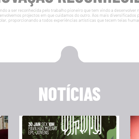
do a ser reconhecida pelo trabalho pioneiro que tem vindo a desenvolver 
volvemos projectos em que cuidamos do outro. Aos mais diversificados 
olar, proporcionando a todos experiências artísticas que tecem teias huma
NOTÍCIAS