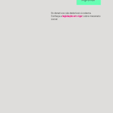
Os donativos são dedutíveis à colecta.
Conheça a
legislação em vigor
sobre mecenato
social.