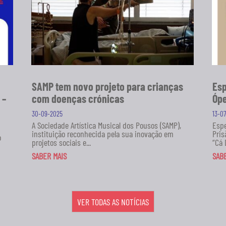
SAMP tem novo projeto para crianças
Esp
 –
com doenças crónicas
Ópe
30-09-2025
13-0
A Sociedade Artística Musical dos Pousos (SAMP),
Espe
instituição reconhecida pela sua inovação em
Pris
o
projetos sociais e...
“Cá 
SABER MAIS
SAB
VER TODAS AS NOTÍCIAS