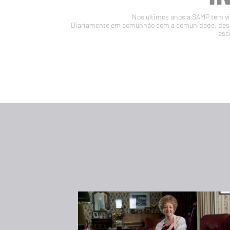
Nos últimos anos a SAMP tem vin
Diariamente em comunhão com a comunidade, desen
esc