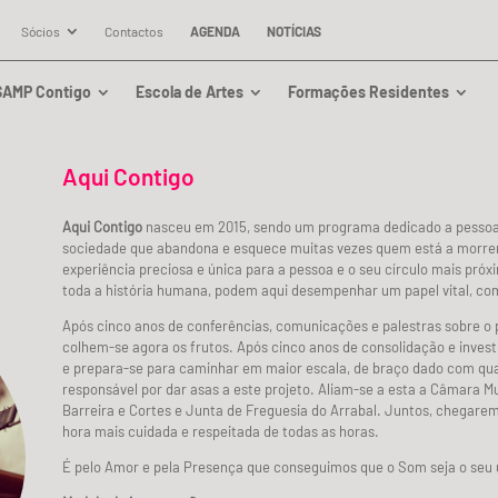
Sócios
Contactos
AGENDA
NOTÍCIAS
SAMP Contigo
Escola de Artes
Formações Residentes
Aqui Contigo
Aqui Contigo
nasceu em 2015, sendo um programa dedicado a pessoas
sociedade que abandona e esquece muitas vezes quem está a morrer,
experiência preciosa e única para a pessoa e o seu círculo mais próx
toda a história humana, podem aqui desempenhar um papel vital, com
Após cinco anos de conferências, comunicações e palestras sobre o 
colhem-se agora os frutos. Após cinco anos de consolidação e inves
e prepara-se para caminhar em maior escala, de braço dado com qua
responsável por dar asas a este projeto. Aliam-se a esta a Câmara Mun
Barreira e Cortes e Junta de Freguesia do Arrabal. Juntos, chegare
hora mais cuidada e respeitada de todas as horas.
É pelo Amor e pela Presença que conseguimos que o Som seja o seu 