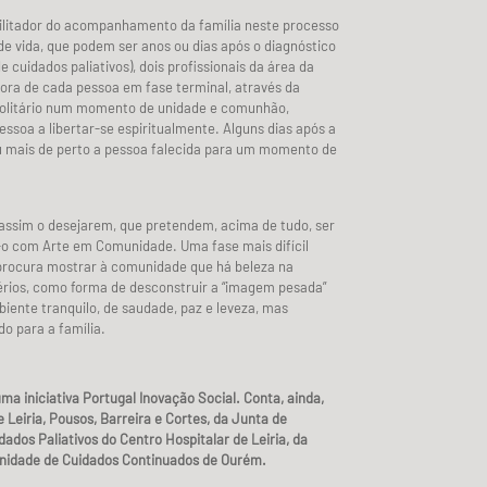
cilitador do acompanhamento da família neste processo
de vida, que podem ser anos ou dias após o diagnóstico
e cuidados paliativos), dois profissionais da área da
nora de cada pessoa em fase terminal, através da
solitário num momento de unidade e comunhão,
essoa a libertar-se espiritualmente. Alguns dias após a
u mais de perto a pessoa falecida para um momento de
ssim o desejarem, que pretendem, acima de tudo, ser
 com Arte em Comunidade. Uma fase mais difícil
procura mostrar à comunidade que há beleza na
rios, como forma de desconstruir a “imagem pesada”
ente tranquilo, de saudade, paz e leveza, mas
o para a família.
ma iniciativa Portugal Inovação Social. Conta, ainda,
 Leiria, Pousos, Barreira e Cortes, da Junta de
dos Paliativos do Centro Hospitalar de Leiria, da
nidade de Cuidados Continuados de Ourém.