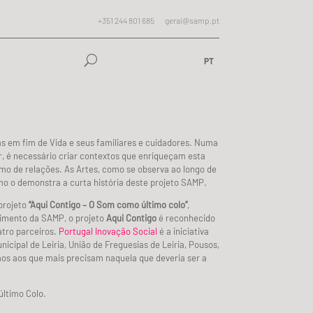
+351 244 801 685
geral@samp.pt
PT
 em fim de Vida e seus familiares e cuidadores. Numa
 é necessário criar contextos que enriqueçam esta
imo de relações. As Artes, como se observa ao longo de
o o demonstra a curta história deste projeto SAMP.
projeto
“Aqui Contigo – O Som como último colo”
,
timento da SAMP, o projeto
Aqui Contigo
é reconhecido
tro parceiros.
Portugal Inovação Social
é a iniciativa
icipal de Leiria, União de Freguesias de Leiria, Pousos,
mos aos que mais precisam naquela que deveria ser a
último Colo.