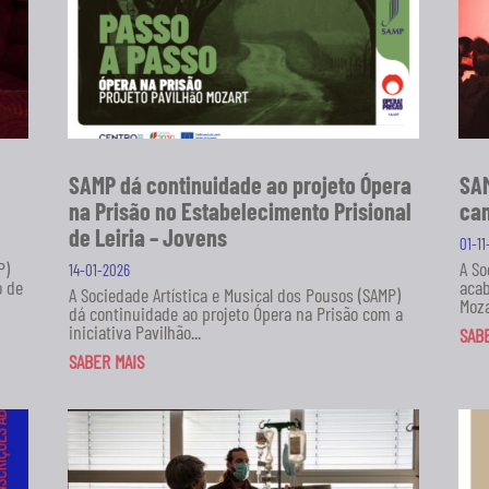
SAMP dá continuidade ao projeto Ópera
SAM
na Prisão no Estabelecimento Prisional
can
de Leiria – Jovens
01-1
P)
A So
14-01-2026
o de
acab
A Sociedade Artística e Musical dos Pousos (SAMP)
Moza
dá continuidade ao projeto Ópera na Prisão com a
iniciativa Pavilhão...
SAB
SABER MAIS