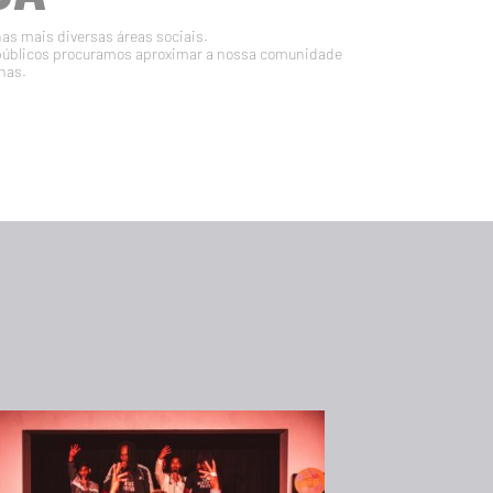
nas mais diversas áreas sociais.
públicos procuramos aproximar a nossa comunidade
nas.