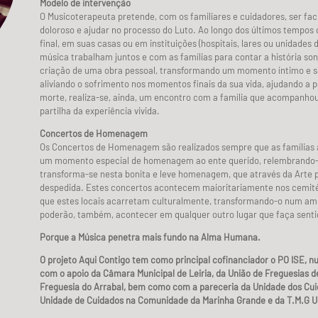
Modelo de intervenção
O Musicoterapeuta pretende, com os familiares e cuidadores, ser fa
doloroso e ajudar no processo do Luto. Ao longo dos últimos tempos 
final, em suas casas ou em instituições (hospitais, lares ou unidades d
música trabalham juntos e com as famílias para contar a história so
criação de uma obra pessoal, transformando um momento íntimo e 
aliviando o sofrimento nos momentos finais da sua vida, ajudando a p
morte, realiza-se, ainda, um encontro com a família que acompanho
partilha da experiência vivida.
Concertos de Homenagem
Os Concertos de Homenagem são realizados sempre que as famílias a
um momento especial de homenagem ao ente querido, relembrando-o
transforma-se nesta bonita e leve homenagem, que através da Arte 
despedida. Estes concertos acontecem maioritariamente nos cemité
que estes locais acarretam culturalmente, transformando-o num ambi
poderão, também, acontecer em qualquer outro lugar que faça sentid
Porque a Música penetra mais fundo na Alma Humana.
O projeto Aqui Contigo tem como principal cofinanciador o PO ISE, nu
com o apoio da Câmara Municipal de Leiria, da União de Freguesias de
Freguesia do Arrabal, bem como com a pareceria da Unidade dos Cuida
Unidade de Cuidados na Comunidade da Marinha Grande e da T.M.G U