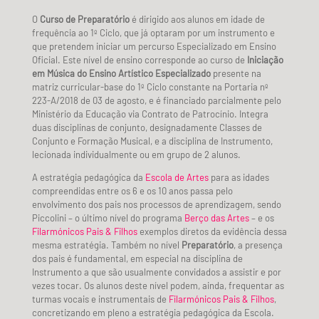
O
Curso de Preparatório
é dirigido aos alunos em idade de
frequência ao 1º Ciclo, que já optaram por um instrumento e
que pretendem iniciar um percurso Especializado em Ensino
Oficial. Este nível de ensino corresponde ao curso de
Iniciação
em Música do Ensino Artístico Especializado
presente na
matriz curricular-base do 1º Ciclo constante na Portaria nº
223-A/2018 de 03 de agosto, e é financiado parcialmente pelo
Ministério da Educação via Contrato de Patrocínio. Integra
duas disciplinas de conjunto, designadamente Classes de
Conjunto e Formação Musical, e a disciplina de Instrumento,
lecionada individualmente ou em grupo de 2 alunos.
A estratégia pedagógica da
Escola de Artes
para as idades
compreendidas entre os 6 e os 10 anos passa pelo
envolvimento dos pais nos processos de aprendizagem, sendo
Piccolini – o último nível do programa
Berço das Artes
– e os
Filarmónicos Pais & Filhos
exemplos diretos da evidência dessa
mesma estratégia. Também no nível
Preparatório
, a presença
dos pais é fundamental, em especial na disciplina de
Instrumento a que são usualmente convidados a assistir e por
vezes tocar. Os alunos deste nível podem, ainda, frequentar as
turmas vocais e instrumentais de
Filarmónicos Pais & Filhos
,
concretizando em pleno a estratégia pedagógica da Escola.