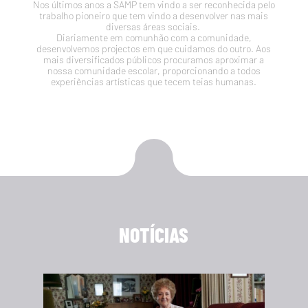
Nos últimos anos a SAMP tem vindo a ser reconhecida pelo
trabalho pioneiro que tem vindo a desenvolver nas mais
diversas áreas sociais.
Diariamente em comunhão com a comunidade,
desenvolvemos projectos em que cuidamos do outro. Aos
mais diversificados públicos procuramos aproximar a
nossa comunidade escolar, proporcionando a todos
experiências artísticas que tecem teias humanas.
NOTÍCIAS