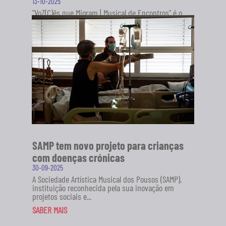
13-10-2025
"VoZ(C)ês que Migram | Musical de Encontros" é o
novo projeto da Sociedade Artística Musical dos
Pousos (SAMP), em...
SABER MAIS
SAMP tem novo projeto para crianças
com doenças crónicas
30-09-2025
A Sociedade Artística Musical dos Pousos (SAMP),
instituição reconhecida pela sua inovação em
projetos sociais e...
SABER MAIS