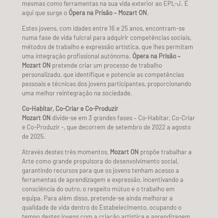
mesmas como ferramentas na sua vida exterior ao EPL-J. É
aqui que surge o
Ópera na Prisão – Mozart ON
.
Estes jovens, com idades entre 16 e 25 anos, encontram-se
numa fase de vida fulcral para adquirir competências sociais,
métodos de trabalho e expressão artística, que lhes permitam
uma integração profissional autónoma.
Ópera na Prisão –
Mozart ON
pretende criar um processo de trabalho
personalizado, que identifique e potencie as competências
pessoais e técnicas dos jovens participantes, proporcionando
uma melhor reintegração na sociedade.
Co-Habitar, Co-Criar e Co-Produzir
Mozart ON
divide-se em 3 grandes fases – Co-Habitar, Co-Criar
e Co-Produzir -, que decorrem de setembro de 2022 a agosto
de 2025.
Através destes três momentos,
Mozart ON
propõe trabalhar a
Arte como grande propulsora do desenvolvimento social,
garantindo recursos para que os jovens tenham acesso a
ferramentas de aprendizagem e expressão, incentivando a
consciência do outro, o respeito mútuo e o trabalho em
equipa. Para além disso, pretende-se ainda melhorar a
qualidade de vida dentro do Estabelecimento, ocupando o
tempo destes jovens com a criação artística e aprendizagem,