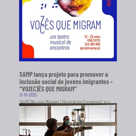
SAMP lança projeto para promover a
inclusão social de jovens imigrantes –
“VOZ(C)ÊS QUE MIGRAM”
13-10-2025
"VoZ(C)ês que Migram | Musical de Encontros" é o
novo projeto da Sociedade Artística Musical dos
Pousos (SAMP), em...
SABER MAIS