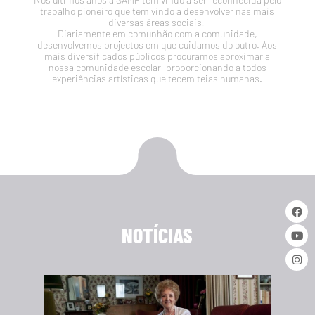
trabalho pioneiro que tem vindo a desenvolver nas mais
diversas áreas sociais.
Diariamente em comunhão com a comunidade,
desenvolvemos projectos em que cuidamos do outro. Aos
mais diversificados públicos procuramos aproximar a
nossa comunidade escolar, proporcionando a todos
experiências artísticas que tecem teias humanas.
NOTÍCIAS