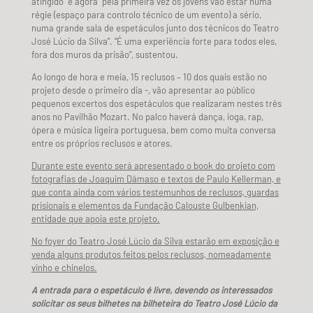
atingido” e agora “pela primeira vez os jovens vão estar numa
régie (espaço para controlo técnico de um evento) a sério,
numa grande sala de espetáculos junto dos técnicos do Teatro
José Lúcio da Silva”. “É uma experiência forte para todos eles,
fora dos muros da prisão”, sustentou.
Ao longo de hora e meia, 15 reclusos – 10 dos quais estão no
projeto desde o primeiro dia -, vão apresentar ao público
pequenos excertos dos espetáculos que realizaram nestes três
anos no Pavilhão Mozart. No palco haverá dança, ioga, rap,
ópera e música ligeira portuguesa, bem como muita conversa
entre os próprios reclusos e atores.
Durante este evento será apresentado o book do projeto com
fotografias de Joaquim Dâmaso e textos de Paulo Kellerman, e
que conta ainda com vários testemunhos de reclusos, guardas
prisionais e elementos da Fundação Calouste Gulbenkian,
entidade que apoia este projeto.
No foyer do Teatro José Lúcio da Silva estarão em exposição e
venda alguns produtos feitos pelos reclusos, nomeadamente
vinho e chinelos.
A entrada para o espetáculo é livre, devendo os interessados
solicitar os seus bilhetes na bilheteira do Teatro José Lúcio da