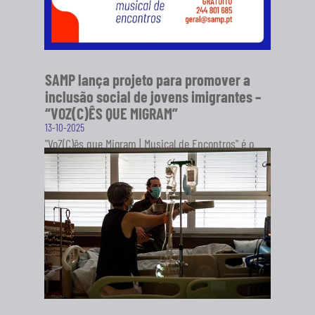
SAMP lança projeto para promover a
inclusão social de jovens imigrantes –
“VOZ(C)ÊS QUE MIGRAM”
13-10-2025
"VoZ(C)ês que Migram | Musical de Encontros" é o
novo projeto da Sociedade Artística Musical dos
Pousos (SAMP), em...
SABER MAIS