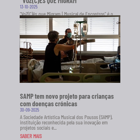
“VOZ(C)ÊS QUE MIGRAM”
13-10-2025
"VoZ(C)ês que Migram | Musical de Encontros" é o
novo projeto da Sociedade Artística Musical dos
Pousos (SAMP), em...
SABER MAIS
SAMP tem novo projeto para crianças
com doenças crónicas
30-09-2025
A Sociedade Artística Musical dos Pousos (SAMP),
instituição reconhecida pela sua inovação em
projetos sociais e...
SABER MAIS