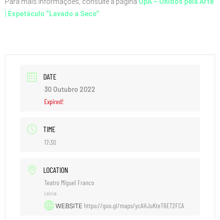
Para mais informações, consulte a página
UpA – Unidos pela Arte
| Espetáculo “Lavado a Seco”
.
DATE
30 Outubro 2022
Expired!
TIME
17:30
LOCATION
Teatro Miguel Franco
Leiria
https://goo.gl/maps/ycAHJuKteT6ET2FCA
WEBSITE