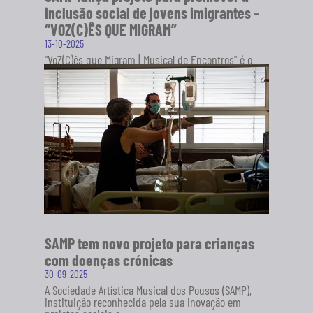
inclusão social de jovens imigrantes –
“VOZ(C)ÊS QUE MIGRAM”
13-10-2025
"VoZ(C)ês que Migram | Musical de Encontros" é o
novo projeto da Sociedade Artística Musical dos
Pousos (SAMP), em...
SABER MAIS
SAMP tem novo projeto para crianças
com doenças crónicas
30-09-2025
A Sociedade Artística Musical dos Pousos (SAMP),
instituição reconhecida pela sua inovação em