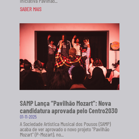
iniciativa Pavilhão...
SABER MAIS
SAMP Lança “Pavilhão Mozart”: Nova
candidatura aprovada pelo Centro2030
01-11-2025
A Sociedade Artística Musical dos Pousos (SAMP)
acaba de ver aprovado o novo projeto "Pavilhão
Mozart" (P-Mozart), no...