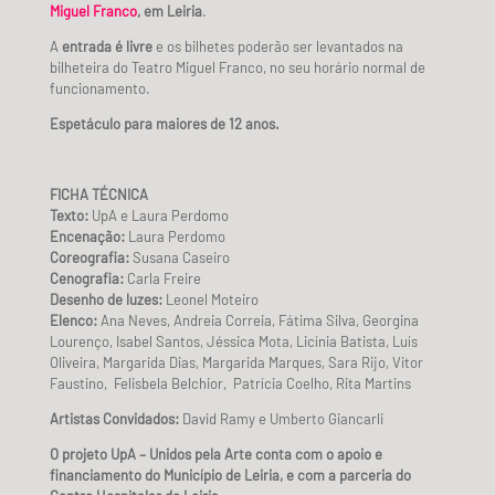
Miguel Franco
, em Leiria
.
A
entrada é livre
e os bilhetes poderão ser levantados na
bilheteira do Teatro Miguel Franco, no seu horário normal de
funcionamento.
Espetáculo para maiores de 12 anos.
FICHA TÉCNICA
Texto:
UpA e Laura Perdomo
Encenação:
Laura Perdomo
Coreografia:
Susana Caseiro
Cenografia:
Carla Freire
Desenho de luzes:
Leonel Moteiro
Elenco:
Ana Neves, Andreia Correia, Fátima Silva, Georgina
Lourenço, Isabel Santos, Jéssica Mota, Licínia Batista, Luís
Oliveira, Margarida Dias, Margarida Marques, Sara Rijo, Vitor
Faustino, Felisbela Belchior, Patrícia Coelho, Rita Martins
Artistas Convidados:
David Ramy e Umberto Giancarli
O projeto UpA – Unidos pela Arte conta com o apoio e
financiamento do Município de Leiria, e com a parceria do