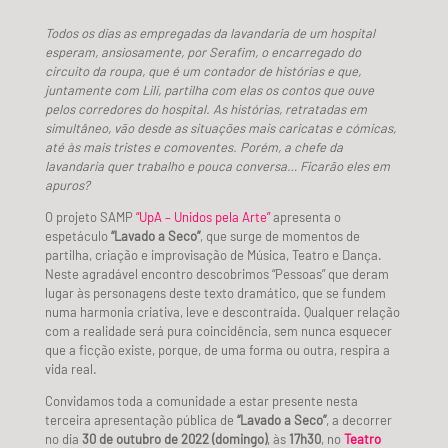
Todos os dias as empregadas da lavandaria de um hospital
esperam, ansiosamente, por Serafim, o encarregado do
circuito da roupa, que é um contador de histórias e que,
juntamente com Lili, partilha com elas os contos que ouve
pelos corredores do hospital. As histórias, retratadas em
simultâneo, vão desde as situações mais caricatas e cómicas,
até às mais tristes e comoventes. Porém, a chefe da
lavandaria quer trabalho e pouca conversa… Ficarão eles em
apuros?
O projeto SAMP
“UpA – Unidos pela Arte”
apresenta o
espetáculo
“Lavado a Seco”
, que surge de momentos de
partilha, criação e improvisação de Música, Teatro e Dança.
Neste agradável encontro descobrimos “Pessoas” que deram
lugar às personagens deste texto dramático, que se fundem
numa harmonia criativa, leve e descontraída. Qualquer relação
com a realidade será pura coincidência, sem nunca esquecer
que a ficção existe, porque, de uma forma ou outra, respira a
vida real.
Convidamos toda a comunidade a estar presente nesta
terceira apresentação pública de
“Lavado a Seco”
, a decorrer
no dia
30 de outubro de 2022 (domingo)
, às
17h30
, no
Teatro