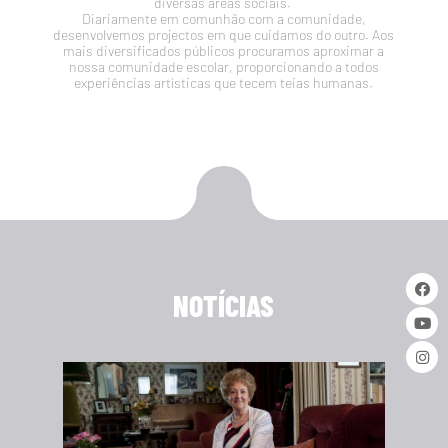
diversas áreas sociais.
Diariamente em comunhão com a comunidade,
desenvolvemos projectos em que cuidamos do outro. Aos
mais diversificados públicos procuramos aproximar a
nossa comunidade escolar, proporcionando a todos
experiências artísticas que tecem teias humanas.
NOTÍCIAS