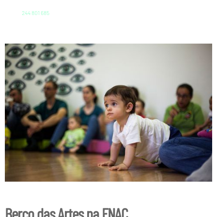
244 801 685
Berço das Artes na FNAC