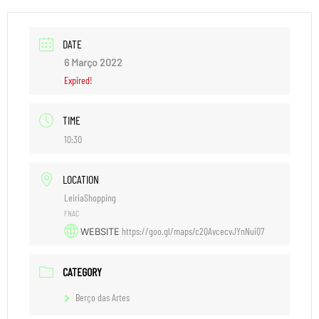
DATE
6 Março 2022
Expired!
TIME
10:30
LOCATION
LeiriaShopping
FNAC
https://goo.gl/maps/c2QAvcecvJYnNuiQ7
WEBSITE
CATEGORY
Berço das Artes