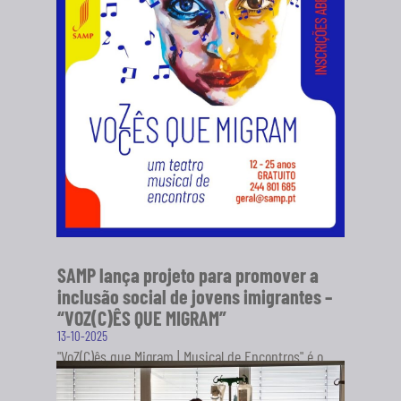
SAMP lança projeto para promover a
inclusão social de jovens imigrantes –
“VOZ(C)ÊS QUE MIGRAM”
13-10-2025
"VoZ(C)ês que Migram | Musical de Encontros" é o
novo projeto da Sociedade Artística Musical dos
Pousos (SAMP), em...