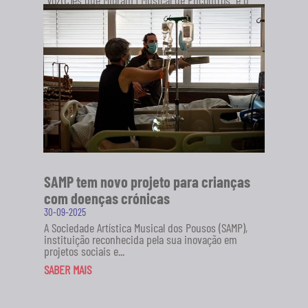
"VoZ(C)ês que Migram | Musical de Encontros" é o
novo projeto da Sociedade Artística Musical dos
Pousos (SAMP), em...
SABER MAIS
SAMP tem novo projeto para crianças
com doenças crónicas
30-09-2025
A Sociedade Artística Musical dos Pousos (SAMP),
instituição reconhecida pela sua inovação em
projetos sociais e...
SABER MAIS