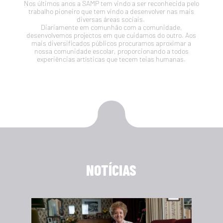
Nos últimos anos a SAMP tem vindo a ser reconhecida pelo
trabalho pioneiro que tem vindo a desenvolver nas mais
diversas áreas sociais.
Diariamente em comunhão com a comunidade,
desenvolvemos projectos em que cuidamos do outro. Aos
mais diversificados públicos procuramos aproximar a
nossa comunidade escolar, proporcionando a todos
experiências artísticas que tecem teias humanas.
NOTÍCIAS