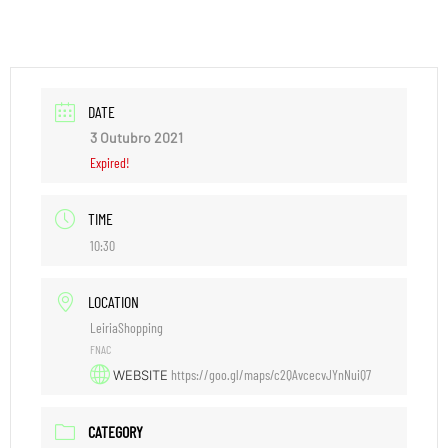
DATE
3 Outubro 2021
Expired!
TIME
10:30
LOCATION
LeiriaShopping
FNAC
https://goo.gl/maps/c2QAvcecvJYnNuiQ7
WEBSITE
CATEGORY