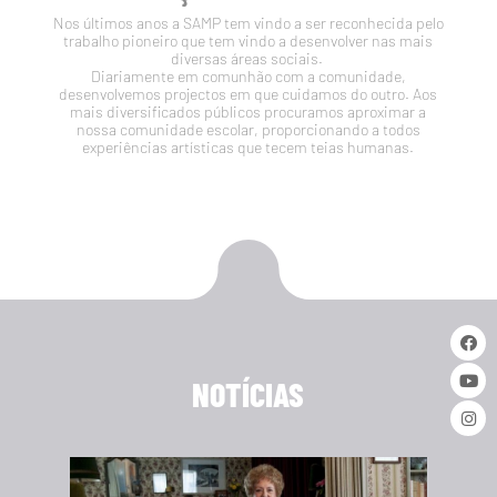
Nos últimos anos a SAMP tem vindo a ser reconhecida pelo
trabalho pioneiro que tem vindo a desenvolver nas mais
diversas áreas sociais.
Diariamente em comunhão com a comunidade,
desenvolvemos projectos em que cuidamos do outro. Aos
mais diversificados públicos procuramos aproximar a
nossa comunidade escolar, proporcionando a todos
experiências artísticas que tecem teias humanas.
NOTÍCIAS