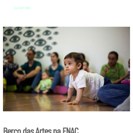
244 801 685
Berço das Artes na FNAC