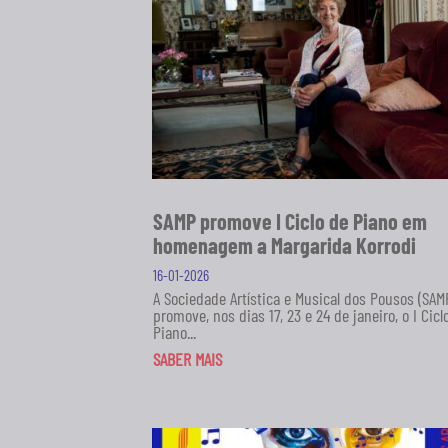
SAMP promove I Ciclo de Piano em
homenagem a Margarida Korrodi
16-01-2026
A Sociedade Artística e Musical dos Pousos (SAM
promove, nos dias 17, 23 e 24 de janeiro, o I Cicl
Piano...
SABER MAIS