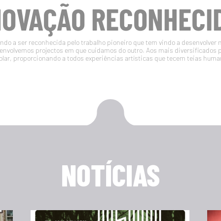
NOVAÇÃO RECONHECI
do a ser reconhecida pelo trabalho pioneiro que tem vindo a desenvolver 
volvemos projectos em que cuidamos do outro. Aos mais diversificados 
olar, proporcionando a todos experiências artísticas que tecem teias huma
NOTÍCIAS