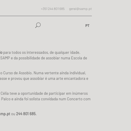
+351 244 801 685
geral@samp.pt
PT
io
para todos os interessados, de qualquer idade.
SAMP e da possibilidade de assobiar numa Escola de
o Curso de Assobio. Numa vertente ainda individual,
lasse e provou que assobiar é uma arte encantadora e
 Célia teve a oportunidade de participar em inúmeros
Palco e ainda foi solista convidada num Concerto com
amp.pt
ou
244 801 685
.