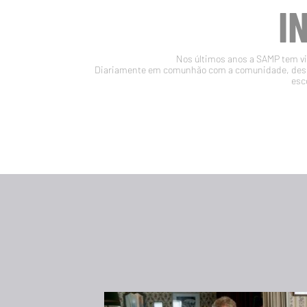
I
Nos últimos anos a SAMP tem vin
Diariamente em comunhão com a comunidade, desen
esc