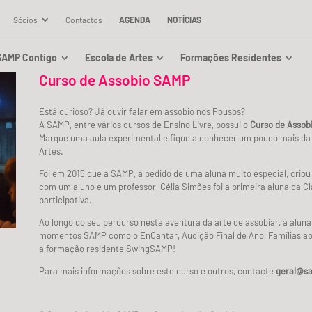
Sócios
Contactos
AGENDA
NOTÍCIAS
SAMP Contigo
Escola de Artes
Formações Residentes
Curso de Assobio SAMP
Está curioso? Já ouvir falar em assobio nos Pousos?
A SAMP, entre vários cursos de Ensino Livre, possui o
Curso de Assob
Marque uma aula experimental e fique a conhecer um pouco mais da 
Artes.
Foi em 2015 que a SAMP, a pedido de uma aluna muito especial, criou 
com um aluno e um professor, Célia Simões foi a primeira aluna da C
participativa.
Ao longo do seu percurso nesta aventura da arte de assobiar, a aluna
momentos SAMP como o EnCantar, Audição Final de Ano, Famílias ao 
a formação residente SwingSAMP!
Para mais informações sobre este curso e outros, contacte
geral@s