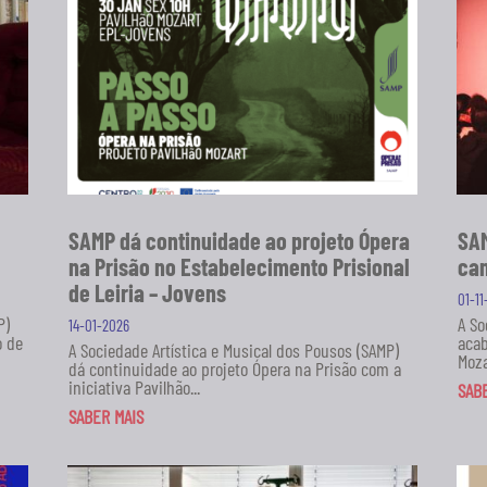
SAMP dá continuidade ao projeto Ópera
SAM
na Prisão no Estabelecimento Prisional
can
de Leiria – Jovens
01-1
P)
A So
14-01-2026
o de
acab
A Sociedade Artística e Musical dos Pousos (SAMP)
Moza
dá continuidade ao projeto Ópera na Prisão com a
iniciativa Pavilhão...
SAB
SABER MAIS