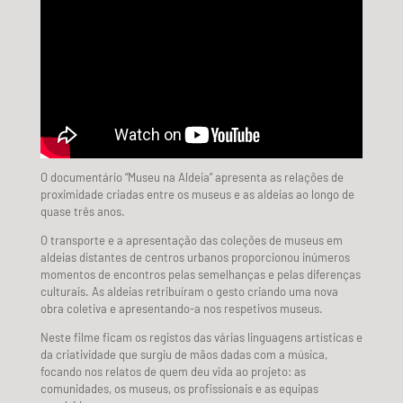
O documentário “Museu na Aldeia” apresenta as relações de
proximidade criadas entre os museus e as aldeias ao longo de
quase três anos.
O transporte e a apresentação das coleções de museus em
aldeias distantes de centros urbanos proporcionou inúmeros
momentos de encontros pelas semelhanças e pelas diferenças
culturais. As aldeias retribuíram o gesto criando uma nova
obra coletiva e apresentando-a nos respetivos museus.
Neste filme ficam os registos das várias linguagens artísticas e
da criatividade que surgiu de mãos dadas com a música,
focando nos relatos de quem deu vida ao projeto: as
comunidades, os museus, os profissionais e as equipas