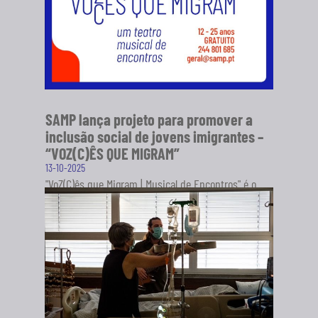
SAMP lança projeto para promover a
inclusão social de jovens imigrantes –
“VOZ(C)ÊS QUE MIGRAM”
13-10-2025
"VoZ(C)ês que Migram | Musical de Encontros" é o
novo projeto da Sociedade Artística Musical dos
Pousos (SAMP), em...
SABER MAIS