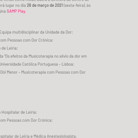
erá lugar no dia
26 de março de 2021
(sexta-feira), às
gina
SAMP Play
.
Equipa multidisciplinar da Unidade da Dor;
a com Pessoas com Dor Crónica;
 de Leiria;
 “Os efeitos da Musicoterapia no alívio da dor em
Universidade Católica Portuguesa – Lisboa;
 Dói Menor – Musicoterapia com Pessoas com Dor
Hospitalar de Leiria;
a com Pessoas com Dor Crónica;
italar de Leiria e Médica Anestesiologista.