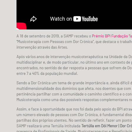
A 18 de setembro de 2019, a SAMP recebeu o
Prémio BPI Fundação ”la
“Musicoterapia com Pessoas com Dor Crónica”, que destaca o trabalh
intervenção através das Artes.
Após vários anos de intervenção musicoterapêutica na Unidade da Dor
multidisciplinar e, de modo particular, no último ano em contexto d
encontrados, no sentido de dar resposta a pessoas que sofrem de Dor 
entre 7 a 40% da população mundial.
Sendo a Dor Crónica um tema de grande importância e, ainda difícil 
multidimensionalidade dos domínios que afeta, nos doentes que com
pertinência partilhar com a comunidade o caminho científico e o co
Musicoterapia como uma das possíveis respostas complementares no 
Assim, e face à oportunidade que nos foi dada pelo apoio do BPI atr
um número elevado de pessoas com Dor Crónica, é fundamental diss
partilhas dos próprios utentes. No sentido de refletir, fazer um ponto
SAMP realizará uma Tertúlia intitulada
Tertúlia em Dói Menor | Dor 
presença de Profissionais de Saúde, Musicoterapeutas e Beneficiári