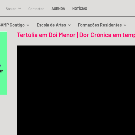
Sócios
Contactos
AGENDA
NOTÍCIAS
SAMP Contigo
Escola de Artes
Formações Residentes
Tertúlia em Dói Menor | Dor Crónica em te