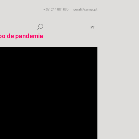
+351 244 801 685
geral@samp.pt
PT
mpo de pandemia