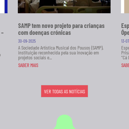
SAMP tem novo projeto para crianças
Esp
 –
com doenças crónicas
Ópe
30-09-2025
13-0
A Sociedade Artística Musical dos Pousos (SAMP),
Espe
instituição reconhecida pela sua inovação em
Pris
o
projetos sociais e...
“Cá 
SABER MAIS
SAB
VER TODAS AS NOTÍCIAS