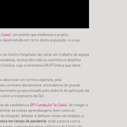
 Caixa”
, um prémio que evidencia o projeto
o desenvolvido em torno desta população, e a sua
 do Centro Hospitalar de Leiria, em trabalho de equipa
e pandemia, muitos têm sido os caminhos e desafios
Crónica, cuja a estimativa (IASP) indica que afete
de descrever em termos objetivos, pela
 ela convivem diariamente, entendemos de grande
nhecimento proporcionado pela vivência da aplicação da
alívio e tratamento da Dor.
avés da candidatura
BPI Fundação ”la Caixa”
, de chegar a
eminar as nossas aprendizagens, bem como as
 de situação, debater e delinear novas estratégias, a
Crónica em tempo de pandemia
, onde contará com a
os, tendo como moderadora a Diretora do Centro de