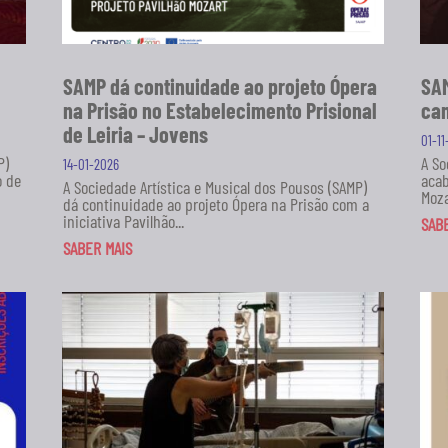
SAMP dá continuidade ao projeto Ópera
SAM
na Prisão no Estabelecimento Prisional
can
de Leiria – Jovens
01-1
P)
A So
14-01-2026
o de
acab
A Sociedade Artística e Musical dos Pousos (SAMP)
Moza
dá continuidade ao projeto Ópera na Prisão com a
iniciativa Pavilhão...
SAB
SABER MAIS