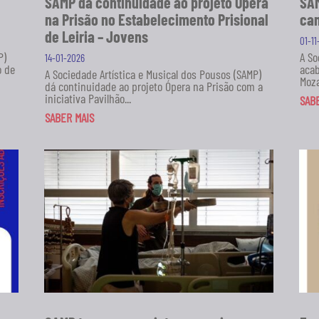
SAMP dá continuidade ao projeto Ópera
SAM
na Prisão no Estabelecimento Prisional
can
de Leiria – Jovens
01-1
P)
A So
14-01-2026
o de
acab
A Sociedade Artística e Musical dos Pousos (SAMP)
Moza
dá continuidade ao projeto Ópera na Prisão com a
iniciativa Pavilhão...
SAB
SABER MAIS