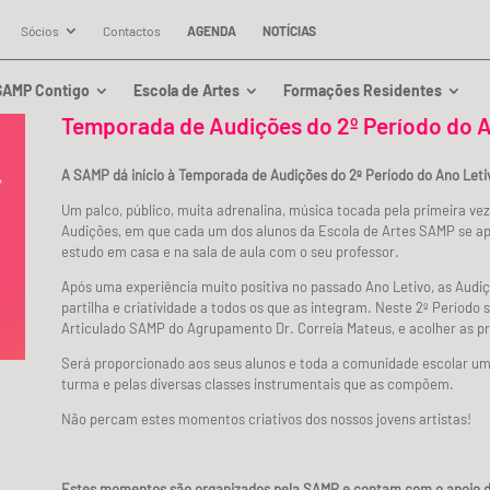
Sócios
Contactos
AGENDA
NOTÍCIAS
SAMP Contigo
Escola de Artes
Formações Residentes
Temporada de Audições do 2º Período do 
A SAMP dá início à Temporada de Audições do 2º Período do Ano Let
Um palco, público, muita adrenalina, música tocada pela primeira v
Audições, em que cada um dos alunos da Escola de Artes SAMP se apre
estudo em casa e na sala de aula com o seu professor.
Após uma experiência muito positiva no passado Ano Letivo, as Audiç
partilha e criatividade a todos os que as integram. Neste 2º Período
Articulado SAMP do Agrupamento Dr. Correia Mateus, e acolher as p
Será proporcionado aos seus alunos e toda a comunidade escolar um
turma e pelas diversas classes instrumentais que as compõem.
Não percam estes momentos criativos dos nossos jovens artistas!
Estes momentos são organizados pela SAMP e contam com o apoio d