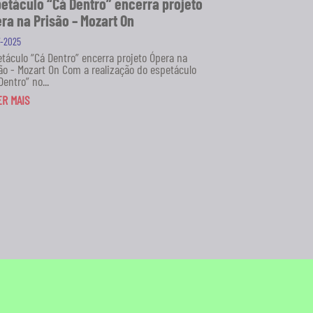
etáculo “Cá Dentro” encerra projeto
ra na Prisão – Mozart On
7-2025
táculo “Cá Dentro” encerra projeto Ópera na
ão - Mozart On Com a realização do espetáculo
Dentro” no...
ER MAIS