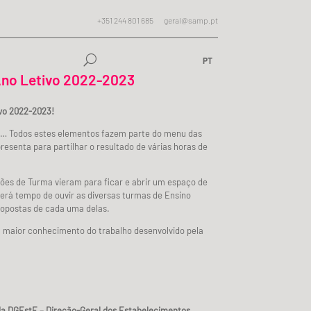
+351 244 801 685
geral@samp.pt
PT
Ano Letivo 2022-2023
ivo 2022-2023!
ez… Todos estes elementos fazem parte do menu das
senta para partilhar o resultado de várias horas de
ões de Turma vieram para ficar e abrir um espaço de
 será tempo de ouvir as diversas turmas de Ensino
ropostas de cada uma delas.
 maior conhecimento do trabalho desenvolvido pela
a DGEstE – Direção-Geral dos Estabelecimentos