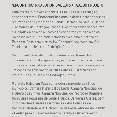
“ENCONTROS” NAS COMUNIDADES |
3.ª FASE DO PROJETO
Atualmente, o projeto encontra-se na 3.ª fase de atuação,
onde decorrerão
“Encontros” nas comunidades
, com concertos
realizados por elementos da Banda Filarmónica SAMP e Banda
Filarmónica de Pedrógão Grande. O objetivo passa por realizar
o “Há música na aldeia”, com oito concertos em oito aldeias.
No passado dia 15 de maio demos início a esta 3.ª etapa do
Palco em Casa
com o primeiro “Encontro” realizado em Vila
Facaia, no município de Pedrógão Grande.
No momento final do projeto, pretende-se desenvolver um
documentário final e apresentação do mesmo à comunidade
numa sala de espetáculos de Leiria, bem como a realização de
um concerto envolvendo as duas Bandas Filarmónicas do
projeto – dos Pousos e de Pedrógão Grande.
O projeto Palco em Casa conta com a parceria de vários
municípios: Câmara Municipal de Leiria, Câmara Municipal de
Figueiró dos Vinhos, Câmara Municipal de Pedrogão Grande e
União das Freguesias de Leiria, Pousos, Barreira e Cortes, bem
como de duas Bandas Filarmónicas – dos Pousos e de
Pedrógão Grande, e do Politécnico de Leiria, através do CDRSP
– Centro para o Desenvolvimento Rápido e Sustentável do