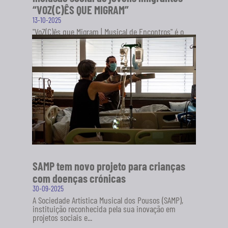
“VOZ(C)ÊS QUE MIGRAM”
13-10-2025
"VoZ(C)ês que Migram | Musical de Encontros" é o
novo projeto da Sociedade Artística Musical dos
Pousos (SAMP), em...
SABER MAIS
SAMP tem novo projeto para crianças
com doenças crónicas
30-09-2025
A Sociedade Artística Musical dos Pousos (SAMP),
instituição reconhecida pela sua inovação em
projetos sociais e...