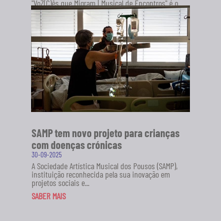
"VoZ(C)ês que Migram | Musical de Encontros" é o
novo projeto da Sociedade Artística Musical dos
Pousos (SAMP), em...
SABER MAIS
SAMP tem novo projeto para crianças
com doenças crónicas
30-09-2025
A Sociedade Artística Musical dos Pousos (SAMP),
instituição reconhecida pela sua inovação em
projetos sociais e...
SABER MAIS