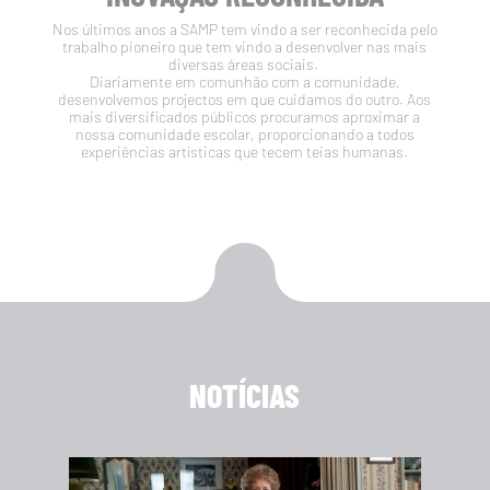
Nos últimos anos a SAMP tem vindo a ser reconhecida pelo
trabalho pioneiro que tem vindo a desenvolver nas mais
diversas áreas sociais.
Diariamente em comunhão com a comunidade,
desenvolvemos projectos em que cuidamos do outro. Aos
mais diversificados públicos procuramos aproximar a
nossa comunidade escolar, proporcionando a todos
experiências artísticas que tecem teias humanas.
NOTÍCIAS