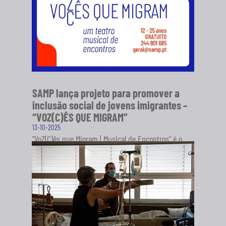
SAMP lança projeto para promover a
inclusão social de jovens imigrantes –
“VOZ(C)ÊS QUE MIGRAM”
13-10-2025
"VoZ(C)ês que Migram | Musical de Encontros" é o
novo projeto da Sociedade Artística Musical dos
Pousos (SAMP), em...
SABER MAIS