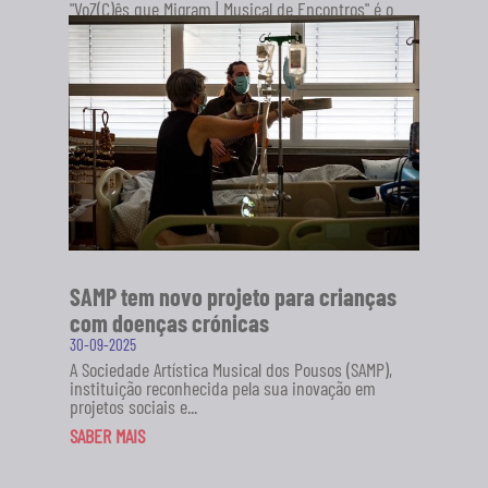
"VoZ(C)ês que Migram | Musical de Encontros" é o
novo projeto da Sociedade Artística Musical dos
Pousos (SAMP), em...
SABER MAIS
SAMP tem novo projeto para crianças
com doenças crónicas
30-09-2025
A Sociedade Artística Musical dos Pousos (SAMP),
instituição reconhecida pela sua inovação em
projetos sociais e...
SABER MAIS