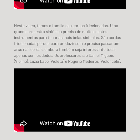
Neste vídeo, temos a família das cordas friccionadas. Uma
grande orquestra sinfónica precisa de muitos destes
instrumentos para tocar as mais belas sinfonias. São cordas
friccionadas porque para produzir som é preciso passar um
arco nas cordas, embora também seja interessante tocar
apenas com os dedos. Os professores são Daniel Miguéis
(Violino), Luzia Lapo (Violeta) e Rogério Medeiros (Violoncelo).