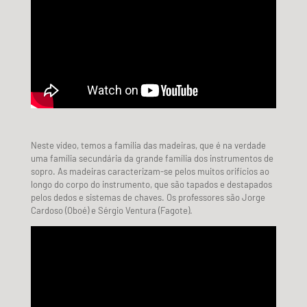
Neste vídeo, temos a família das madeiras, que é na verdade
uma família secundária da grande família dos instrumentos de
sopro. As madeiras caracterizam-se pelos muitos orifícios ao
longo do corpo do instrumento, que são tapados e destapados
pelos dedos e sistemas de chaves. Os professores são Jorge
Cardoso (Oboé) e Sérgio Ventura (Fagote).