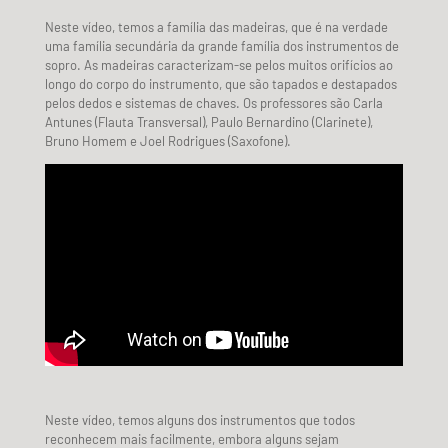
Neste vídeo, temos a família das madeiras, que é na verdade
uma família secundária da grande família dos instrumentos de
sopro. As madeiras caracterizam-se pelos muitos orifícios ao
longo do corpo do instrumento, que são tapados e destapados
pelos dedos e sistemas de chaves. Os professores são Carla
Antunes (Flauta Transversal), Paulo Bernardino (Clarinete),
Bruno Homem e Joel Rodrigues (Saxofone).
Neste vídeo, temos alguns dos instrumentos que todos
reconhecem mais facilmente, embora alguns sejam