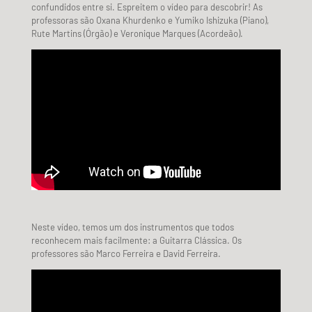
confundidos entre si. Espreitem o vídeo para descobrir! As
professoras são Oxana Khurdenko e Yumiko Ishizuka (Piano),
Rute Martins (Órgão) e Veronique Marques (Acordeão).
Neste vídeo, temos um dos instrumentos que todos
reconhecem mais facilmente: a Guitarra Clássica. Os
professores são Marco Ferreira e David Ferreira.