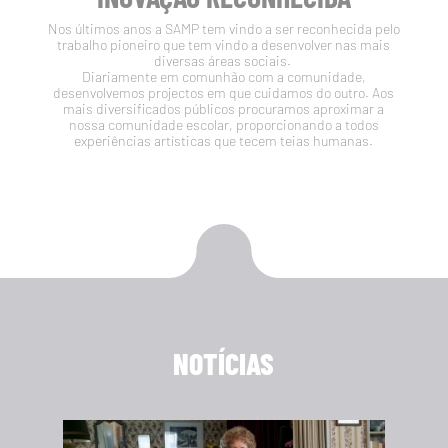
Nos últimos anos a SAMP tem vindo a ser reconhecida pelo
trabalho pioneiro que tem vindo a desenvolver nas mais
diversas áreas sociais.
Diariamente em comunhão com a comunidade,
desenvolvemos projectos em que cuidamos do outro. Aos
mais diversificados públicos procuramos aproximar a
nossa comunidade escolar, proporcionando a todos
experiências artísticas que tecem teias humanas.
NOTÍCIAS