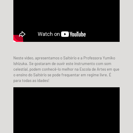
Neste vídeo, apresentamos o Saltério e a Professora Yumiko
Ishizuka. Se gostaram de ouvir este instrumento com som
celestial, podem conhecê-lo melhor na Escola de Artes em que
o ensino do Saltério se pode frequentar em regime livre. É
para todas as idades!