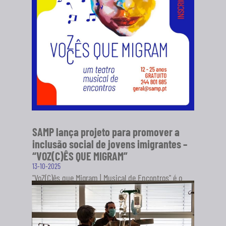
SAMP lança projeto para promover a
inclusão social de jovens imigrantes –
“VOZ(C)ÊS QUE MIGRAM”
13-10-2025
"VoZ(C)ês que Migram | Musical de Encontros" é o
novo projeto da Sociedade Artística Musical dos
Pousos (SAMP), em...
SABER MAIS