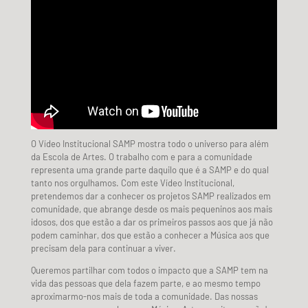
O Vídeo Institucional SAMP mostra todo o universo para além
da Escola de Artes. O trabalho com e para a comunidade
representa uma grande parte daquilo que é a SAMP e do qual
tanto nos orgulhamos. Com este Vídeo Institucional,
pretendemos dar a conhecer os projetos SAMP realizados em
comunidade, que abrange desde os mais pequeninos aos mais
idosos, dos que estão a dar os primeiros passos aos que já não
podem caminhar, dos que estão a conhecer a Música aos que
precisam dela para continuar a viver.
Queremos partilhar com todos o impacto que a SAMP tem na
vida das pessoas que dela fazem parte, e ao mesmo tempo
aproximarmo-nos mais de toda a comunidade. Das nossas