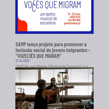
SAMP lança projeto para promover a
inclusão social de jovens imigrantes –
“VOZ(C)ÊS QUE MIGRAM”
13-10-2025
"VoZ(C)ês que Migram | Musical de Encontros" é o
novo projeto da Sociedade Artística Musical dos
Pousos (SAMP), em...
SABER MAIS