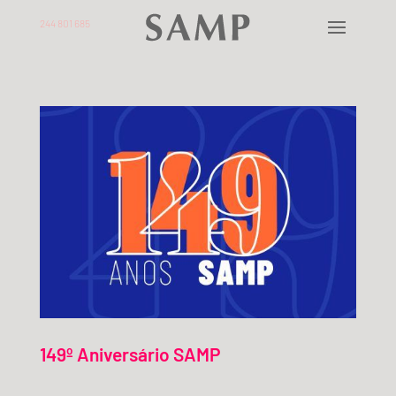
244 801 685
149º Aniversário SAMP