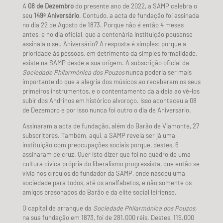
A
08 de Dezembro
do presente ano de 2022, a SAMP celebra o
seu
149º Aniversário
. Contudo, a acta de fundação foi assinada
no dia 22 de Agosto de 1873. Porque não é então 4 meses
antes, e no dia oficial, que a centenária instituição pousense
assinala o seu Aniversário? A resposta é simples: porque a
prioridade às pessoas, em detrimento da simples formalidade,
existe na SAMP desde a sua origem. A subscrição oficial da
Sociedade Philarmónica dos Pouzos
nunca poderia ser mais
importante do que a alegria dos músicos ao receberem os seus
primeiros instrumentos, e o contentamento da aldeia ao vê-los
subir dos Andrinos em histórico alvoroço. Isso aconteceu a 08
de Dezembro e por isso nunca foi outro o dia de Aniversário.
Assinaram a acta de fundação, além do Barão de Viamonte, 27
subscritores. Também, aqui, a SAMP revela ser já uma
instituição com preocupações sociais porque, destes, 6
assinaram de cruz. Quer isto dizer que foi no quadro de uma
cultura cívica própria do liberalismo progressista, que então se
vivia nos círculos do fundador da SAMP, onde nasceu uma
sociedade para todos, até os analfabetos, e não somente os
amigos brasonados do Barão e da elite social leiriense.
O capital de arranque da
Sociedade Philarmónica dos Pouzos,
na sua fundação em 1873, foi de 281.000 réis. Destes, 119.000