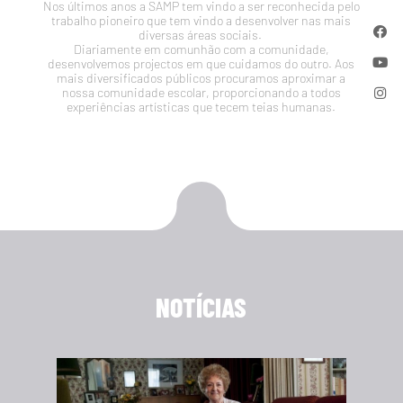
Nos últimos anos a SAMP tem vindo a ser reconhecida pelo
trabalho pioneiro que tem vindo a desenvolver nas mais
diversas áreas sociais.
Diariamente em comunhão com a comunidade,
desenvolvemos projectos em que cuidamos do outro. Aos
mais diversificados públicos procuramos aproximar a
nossa comunidade escolar, proporcionando a todos
experiências artísticas que tecem teias humanas.
NOTÍCIAS