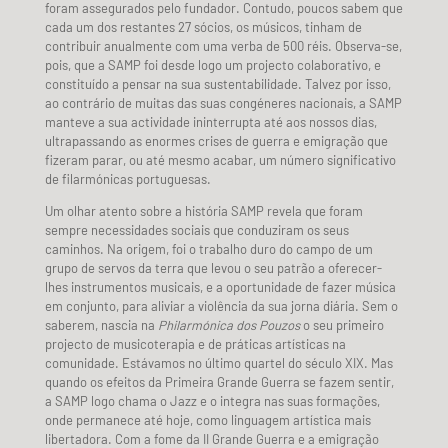
foram assegurados pelo fundador. Contudo, poucos sabem que
cada um dos restantes 27 sócios, os músicos, tinham de
contribuir anualmente com uma verba de 500 réis. Observa-se,
pois, que a SAMP foi desde logo um projecto colaborativo, e
constituído a pensar na sua sustentabilidade. Talvez por isso,
ao contrário de muitas das suas congéneres nacionais, a SAMP
manteve a sua actividade ininterrupta até aos nossos dias,
ultrapassando as enormes crises de guerra e emigração que
fizeram parar, ou até mesmo acabar, um número significativo
de filarmónicas portuguesas.
Um olhar atento sobre a história SAMP revela que foram
sempre necessidades sociais que conduziram os seus
caminhos. Na origem, foi o trabalho duro do campo de um
grupo de servos da terra que levou o seu patrão a oferecer-
lhes instrumentos musicais, e a oportunidade de fazer música
em conjunto, para aliviar a violência da sua jorna diária. Sem o
saberem, nascia na
Philarmónica dos Pouzos
o seu primeiro
projecto de musicoterapia e de práticas artísticas na
comunidade. Estávamos no último quartel do século XIX. Mas
quando os efeitos da Primeira Grande Guerra se fazem sentir,
a SAMP logo chama o Jazz e o integra nas suas formações,
onde permanece até hoje, como linguagem artística mais
libertadora. Com a fome da II Grande Guerra e a emigração