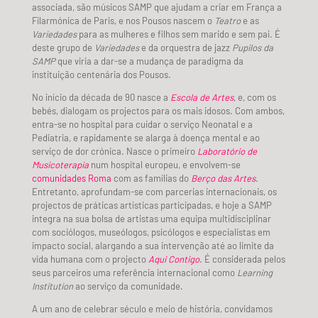
associada, são músicos SAMP que ajudam a criar em França a
Filarmónica de Paris, e nos Pousos nascem o
Teatro
e as
Variedades
para as mulheres e filhos sem marido e sem pai. É
deste grupo de
Variedades
e da orquestra de jazz
Pupilos da
SAMP
que viria a dar-se a mudança de paradigma da
instituição centenária dos Pousos.
No início da década de 90 nasce a
Escola de Artes
, e, com os
bebés, dialogam os projectos para os mais idosos. Com ambos,
entra-se no hospital para cuidar o serviço Neonatal e a
Pediatria, e rapidamente se alarga à doença mental e ao
serviço de dor crónica. Nasce o primeiro
Laboratório de
Musicoterapia
num hospital europeu, e envolvem-se
comunidades Roma
com as famílias do
Berço das Artes
.
Entretanto, aprofundam-se com parcerias internacionais, os
projectos de práticas artísticas participadas, e hoje a SAMP
integra na sua bolsa de artistas uma equipa multidisciplinar
com sociólogos, museólogos, psicólogos e especialistas em
impacto social, alargando a sua intervenção até ao limite da
vida humana com o projecto
Aqui Contigo
. É considerada pelos
seus parceiros uma referência internacional como
Learning
Institution
ao serviço da comunidade.
A um ano de celebrar século e meio de história, convidamos