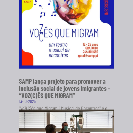
SAMP lança projeto para promover a
inclusão social de jovens imigrantes –
“VOZ(C)ÊS QUE MIGRAM”
13-10-2025
"VoZ(C)ês que Migram | Musical de Encontros" é o
novo projeto da Sociedade Artística Musical dos
Pousos (SAMP), em...
SABER MAIS