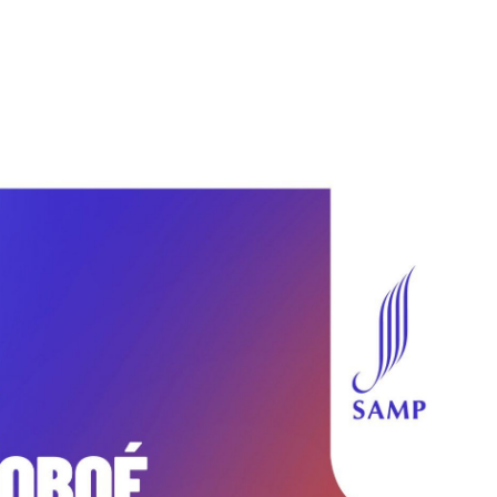
Sócios
Contactos
AGENDA
NOTÍCIAS
SAMP Contigo
Escola de Artes
Formações Residentes