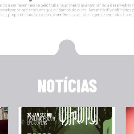
do a ser reconhecida pelo trabalho pioneiro que tem vindo a desenvolver 
volvemos projectos em que cuidamos do outro. Aos mais diversificados 
olar, proporcionando a todos experiências artísticas que tecem teias huma
NOTÍCIAS