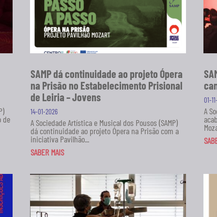
SAMP dá continuidade ao projeto Ópera
SAM
na Prisão no Estabelecimento Prisional
can
de Leiria – Jovens
01-1
P)
A So
14-01-2026
o de
acab
A Sociedade Artística e Musical dos Pousos (SAMP)
Moza
dá continuidade ao projeto Ópera na Prisão com a
iniciativa Pavilhão...
SAB
SABER MAIS