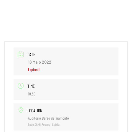
+351 244 801 685
geral@samp.pt
PT
DATE
16 Maio 2022
Expired!
TIME
18:30
LOCATION
Auditório Barão de Viamonte
Sede SAMP, Pousos - Leiria