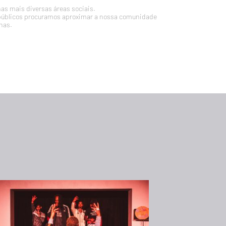
nas mais diversas áreas sociais.
públicos procuramos aproximar a nossa comunidade
nas.