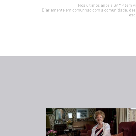
Nos últimos anos a SAMP tem vin
Diariamente em comunhão com a comunidade, desen
esc