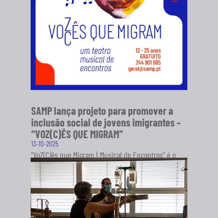
SAMP lança projeto para promover a
inclusão social de jovens imigrantes –
“VOZ(C)ÊS QUE MIGRAM”
13-10-2025
"VoZ(C)ês que Migram | Musical de Encontros" é o
novo projeto da Sociedade Artística Musical dos
Pousos (SAMP), em...
SABER MAIS