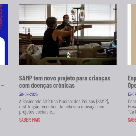
SAMP tem novo projeto para crianças
Esp
 –
com doenças crónicas
Ópe
30-09-2025
13-0
A Sociedade Artística Musical dos Pousos (SAMP),
Espe
instituição reconhecida pela sua inovação em
Pris
o
projetos sociais e...
“Cá 
SABER MAIS
SAB