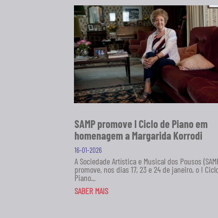
SAMP promove I Ciclo de Piano em
homenagem a Margarida Korrodi
16-01-2026
A Sociedade Artística e Musical dos Pousos (SAM
promove, nos dias 17, 23 e 24 de janeiro, o I Cicl
Piano...
SABER MAIS