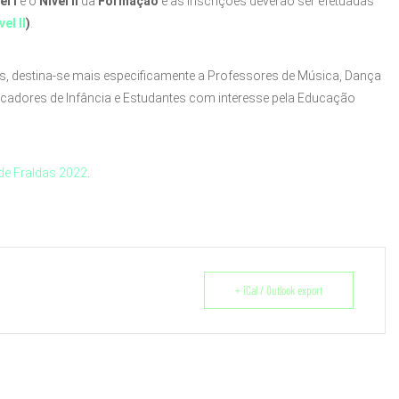
el I
e o
Nível II
da
Formação
e as inscrições deverão ser efetuadas
vel II
)
.
s, destina-se mais especificamente a Professores de Música, Dança
ducadores de Infância e Estudantes com interesse pela Educação
de Fraldas 2022
.
+ iCal / Outlook export