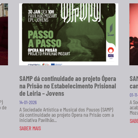
SAMP dá continuidade ao projeto Ópera
SAM
na Prisão no Estabelecimento Prisional
can
de Leiria – Jovens
01-1
P)
A So
14-01-2026
o de
acab
A Sociedade Artística e Musical dos Pousos (SAMP)
Moza
dá continuidade ao projeto Ópera na Prisão com a
iniciativa Pavilhão...
SAB
SABER MAIS