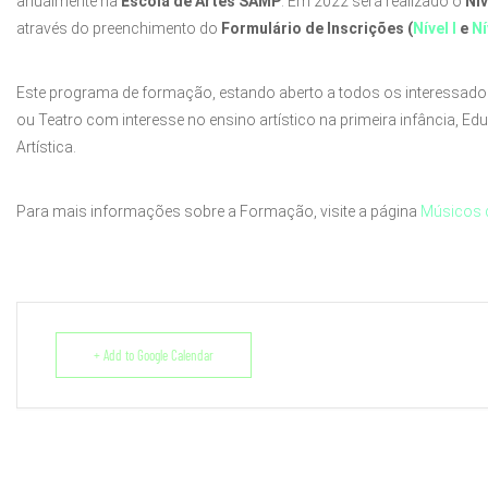
anualmente na
Escola de Artes SAMP
. Em 2022 será realizado o
Nív
através do preenchimento do
Formulário de Inscrições (
Nível I
e
Ní
Este programa de formação, estando aberto a todos os interessado
ou Teatro com interesse no ensino artístico na primeira infância, E
Artística.
Para mais informações sobre a Formação, visite a página
Músicos 
+ Add to Google Calendar