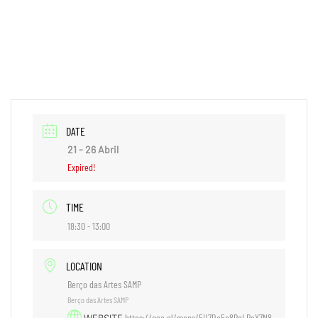
+351 244 801 685
geral@samp.pt
PT
DATE
21 - 26 Abril
Expired!
TIME
18:30 - 13:00
LOCATION
Berço das Artes SAMP
Berço das Artes SAMP
https://goo.gl/maps/5H7Da5p8BgLBeY7N8