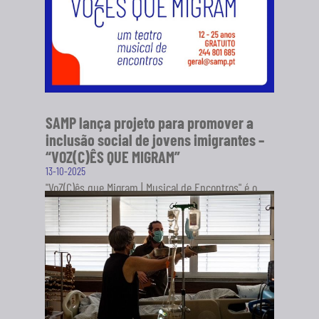
SAMP lança projeto para promover a
inclusão social de jovens imigrantes –
“VOZ(C)ÊS QUE MIGRAM”
13-10-2025
"VoZ(C)ês que Migram | Musical de Encontros" é o
novo projeto da Sociedade Artística Musical dos
Pousos (SAMP), em...
SABER MAIS