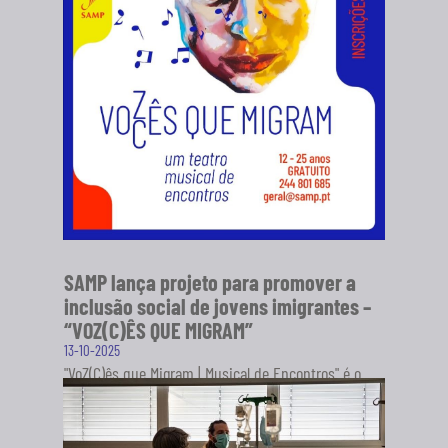
SAMP lança projeto para promover a
inclusão social de jovens imigrantes –
“VOZ(C)ÊS QUE MIGRAM”
13-10-2025
"VoZ(C)ês que Migram | Musical de Encontros" é o
novo projeto da Sociedade Artística Musical dos
Pousos (SAMP), em...
SABER MAIS