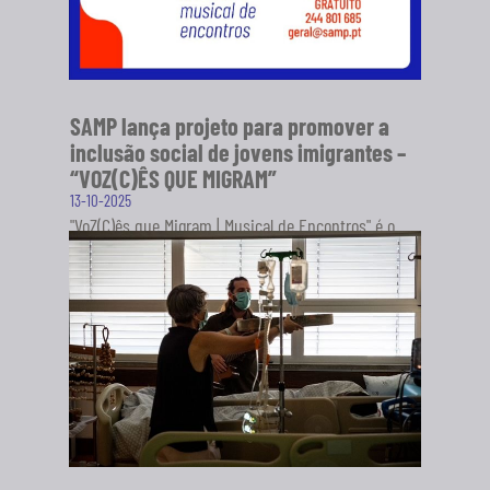
SAMP lança projeto para promover a
inclusão social de jovens imigrantes –
“VOZ(C)ÊS QUE MIGRAM”
13-10-2025
"VoZ(C)ês que Migram | Musical de Encontros" é o
novo projeto da Sociedade Artística Musical dos
Pousos (SAMP), em...
SABER MAIS