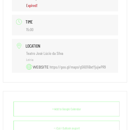
Expired!
TIME
15:00
LOCATION
Teatro José Lúcio da Silva
Leiria
https://goo.gl/maps/g56Q1iBxtYjujwPR9
WEBSITE
+ Add to Google Calendar
+ iCal / Outlook export