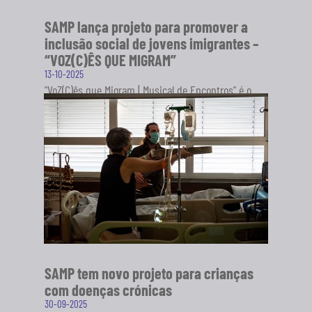
SAMP lança projeto para promover a
inclusão social de jovens imigrantes –
“VOZ(C)ÊS QUE MIGRAM”
13-10-2025
"VoZ(C)ês que Migram | Musical de Encontros" é o
novo projeto da Sociedade Artística Musical dos
Pousos (SAMP), em...
SABER MAIS
SAMP tem novo projeto para crianças
com doenças crónicas
30-09-2025