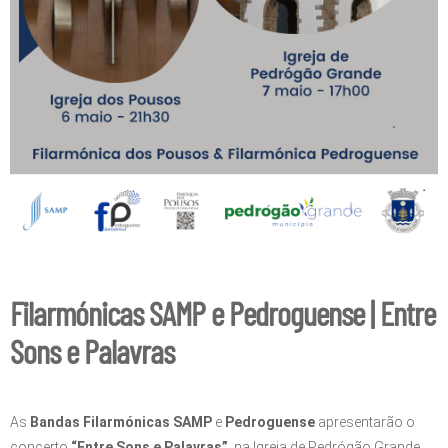
Filarmónicas SAMP e Pedroguense | Entre
Sons e Palavras
As
Bandas Filarmónicas SAMP
e
Pedroguense
apresentarão o
concerto
“Entre Sons e Palavras”
, na Igreja de Pedrógão Grande,