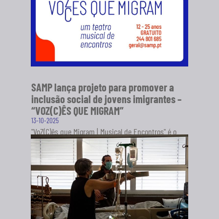
SAMP lança projeto para promover a
inclusão social de jovens imigrantes –
“VOZ(C)ÊS QUE MIGRAM”
13-10-2025
"VoZ(C)ês que Migram | Musical de Encontros" é o
novo projeto da Sociedade Artística Musical dos
Pousos (SAMP), em...
SABER MAIS