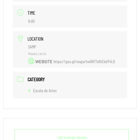
TIME
9:00
LOCATION
SAMP
Pousos, Leiria
https://goo.gl/maps/txv9KT1v9tEbdY4L6
WEBSITE
CATEGORY
Escola de Artes
+ Add to Google Calendar