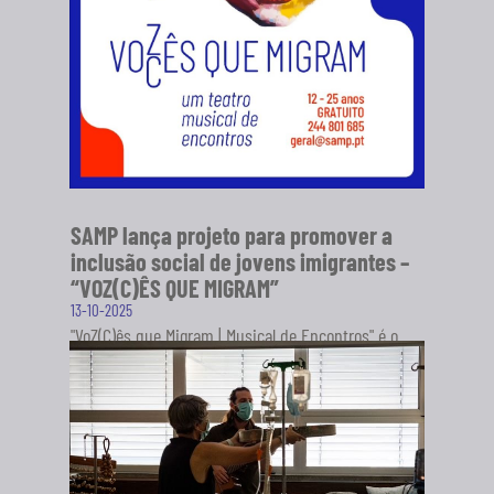
SAMP lança projeto para promover a
inclusão social de jovens imigrantes –
“VOZ(C)ÊS QUE MIGRAM”
13-10-2025
"VoZ(C)ês que Migram | Musical de Encontros" é o
novo projeto da Sociedade Artística Musical dos
Pousos (SAMP), em...
SABER MAIS