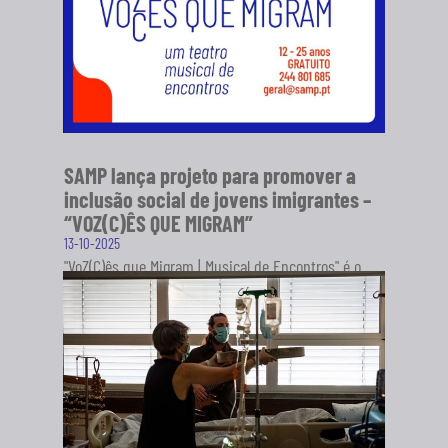
SAMP lança projeto para promover a
inclusão social de jovens imigrantes –
“VOZ(C)ÊS QUE MIGRAM”
13-10-2025
"VoZ(C)ês que Migram | Musical de Encontros" é o
novo projeto da Sociedade Artística Musical dos
Pousos (SAMP), em...
SABER MAIS