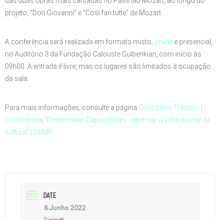
das duas obras mais cantadas no Pavilhão Mozart, ao longo do
projeto, “Don Giovanni” e “Così fan tutte” de Mozart.
A conferência será realizada em formato misto,
online
e presencial,
no Auditório 3 da Fundação Calouste Gulbenkian, com início às
09h00. A entrada é livre, mas os lugares são limitados à ocupação
da sala.
Para mais informações, consulte a página
Consórcio Traction |
Conferência “Desenvolver Capacidades: repensar o valor social da
cultura” | SAMP
.
DATE
6 Junho 2022
Expired!