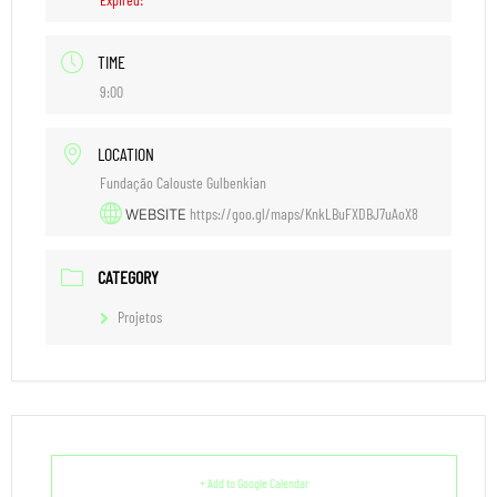
TIME
9:00
LOCATION
Fundação Calouste Gulbenkian
https://goo.gl/maps/KnkLBuFXDBJ7uAoX8
WEBSITE
CATEGORY
Projetos
+ Add to Google Calendar