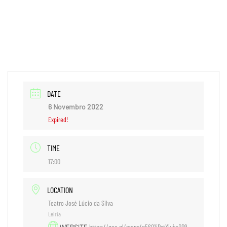
+351 244 801 685
geral@samp.pt
PT
DATE
6 Novembro 2022
Expired!
TIME
17:00
LOCATION
Teatro José Lúcio da Silva
Leiria
https://goo.gl/maps/g56Q1iBxtYjujwPR9