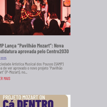
P Lança “Pavilhão Mozart”: Nova
didatura aprovada pelo Centro2030
1-2025
ciedade Artística Musical dos Pousos (SAMP)
a de ver aprovado o novo projeto "Pavilhão
rt" (P-Mozart), no...
ER MAIS