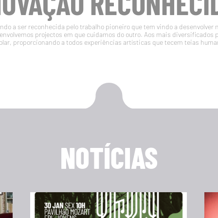
NOVAÇÃO RECONHECI
do a ser reconhecida pelo trabalho pioneiro que tem vindo a desenvolver 
volvemos projectos em que cuidamos do outro. Aos mais diversificados 
olar, proporcionando a todos experiências artísticas que tecem teias huma
NOTÍCIAS