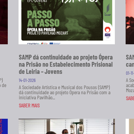
SAMP dá continuidade ao projeto Ópera
SAM
na Prisão no Estabelecimento Prisional
can
de Leiria – Jovens
01-1
P)
A So
14-01-2026
o de
acab
A Sociedade Artística e Musical dos Pousos (SAMP)
Moza
dá continuidade ao projeto Ópera na Prisão com a
iniciativa Pavilhão...
SAB
SABER MAIS