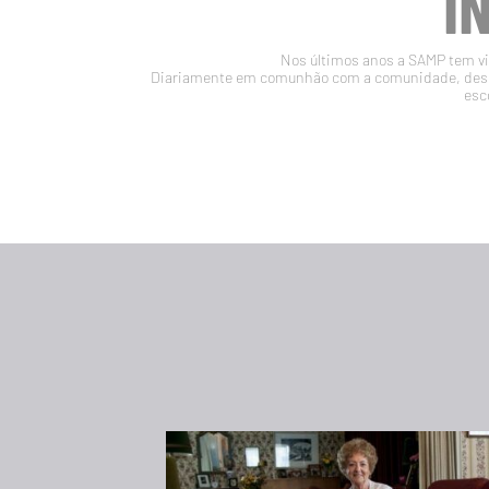
I
Nos últimos anos a SAMP tem vin
Diariamente em comunhão com a comunidade, desen
esc