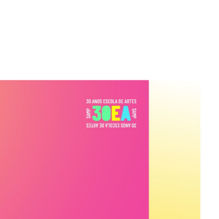
Sócios
Contactos
AGENDA
NOTÍCIAS
SAMP Contigo
Escola de Artes
Formações Residentes