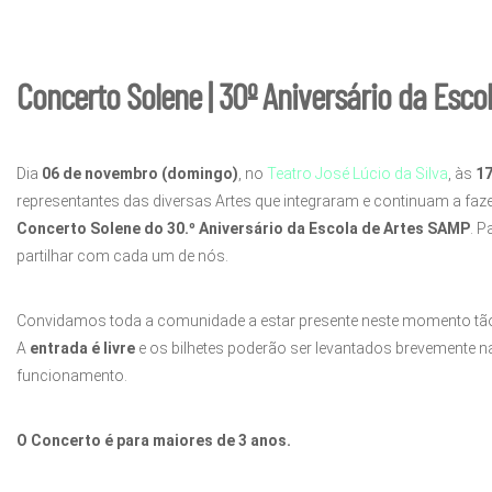
Concerto Solene | 30º Aniversário da Esco
Dia
06 de novembro (domingo)
, no
Teatro José Lúcio da Silva
, às
1
representantes das diversas Artes que integraram e continuam a faz
Concerto Solene do 30.º Aniversário da Escola de Artes SAMP
. P
partilhar com cada um de nós.
Convidamos toda a comunidade a estar presente neste momento tão
A
entrada é livre
e os bilhetes poderão ser levantados brevemente na 
funcionamento.
O Concerto é para maiores de 3 anos.