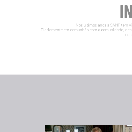
I
Nos últimos anos a SAMP tem vin
Diariamente em comunhão com a comunidade, desen
esc