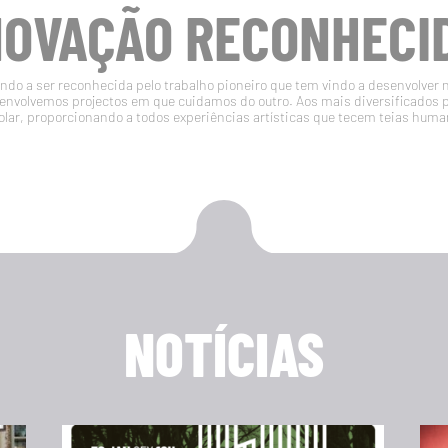
NOVAÇÃO RECONHECI
do a ser reconhecida pelo trabalho pioneiro que tem vindo a desenvolver 
volvemos projectos em que cuidamos do outro. Aos mais diversificados 
olar, proporcionando a todos experiências artísticas que tecem teias huma
NOTÍCIAS