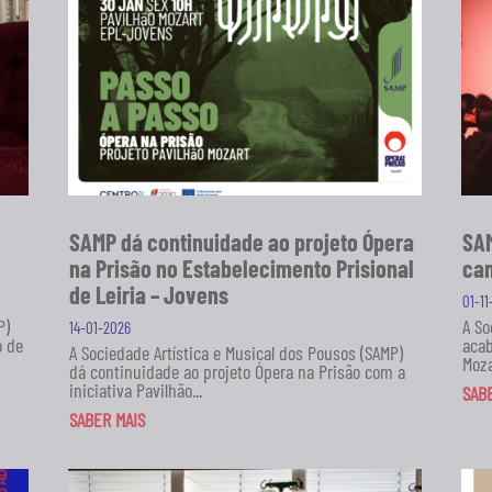
SAMP dá continuidade ao projeto Ópera
SAM
na Prisão no Estabelecimento Prisional
can
de Leiria – Jovens
01-1
P)
A So
14-01-2026
o de
acab
A Sociedade Artística e Musical dos Pousos (SAMP)
Moza
dá continuidade ao projeto Ópera na Prisão com a
iniciativa Pavilhão...
SAB
SABER MAIS