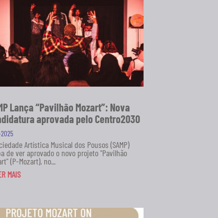
P Lança “Pavilhão Mozart”: Nova
didatura aprovada pelo Centro2030
1-2025
ciedade Artística Musical dos Pousos (SAMP)
a de ver aprovado o novo projeto "Pavilhão
rt" (P-Mozart), no...
ER MAIS