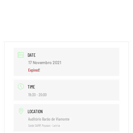
+351 244 801 685
geral@samp.pt
PT
DATE
17 Novembro 2021
Expired!
TIME
19:30 - 20:00
LOCATION
Auditório Barão de Viamonte
Sede SAMP, Pousos - Leiria