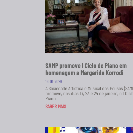
SAMP promove I Ciclo de Piano em
homenagem a Margarida Korrodi
16-01-2026
A Sociedade Artística e Musical dos Pousos (SAM
promove, nos dias 17, 23 e 24 de janeiro, o I Cicl
Piano...
SABER MAIS