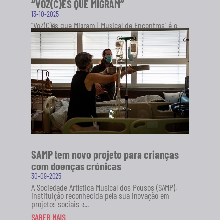
“VOZ(C)ÊS QUE MIGRAM”
13-10-2025
"VoZ(C)ês que Migram | Musical de Encontros" é o
novo projeto da Sociedade Artística Musical dos
Pousos (SAMP), em...
SABER MAIS
SAMP tem novo projeto para crianças
com doenças crónicas
30-09-2025
A Sociedade Artística Musical dos Pousos (SAMP),
instituição reconhecida pela sua inovação em
projetos sociais e...
SABER MAIS