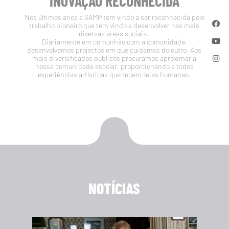
INOVAÇÃO RECONHECIDA
Nos últimos anos a SAMP tem vindo a ser reconhecida pelo
trabalho pioneiro que tem vindo a desenvolver nas mais
diversas áreas sociais.
Diariamente em comunhão com a comunidade,
desenvolvemos projectos em que cuidamos do outro. Aos
mais diversificados públicos procuramos aproximar a
nossa comunidade escolar, proporcionando a todos
experiências artísticas que tecem teias humanas.
NOTÍCIAS