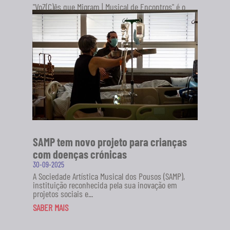
"VoZ(C)ês que Migram | Musical de Encontros" é o
novo projeto da Sociedade Artística Musical dos
Pousos (SAMP), em...
SABER MAIS
SAMP tem novo projeto para crianças
com doenças crónicas
30-09-2025
A Sociedade Artística Musical dos Pousos (SAMP),
instituição reconhecida pela sua inovação em
projetos sociais e...
SABER MAIS