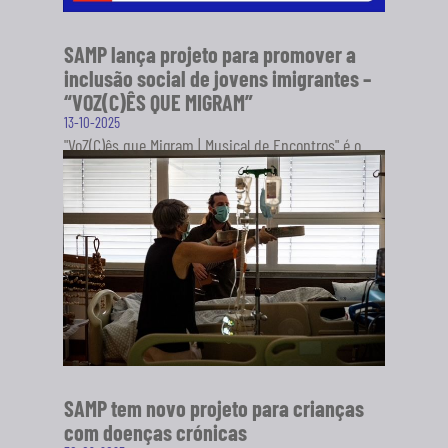
SAMP lança projeto para promover a
inclusão social de jovens imigrantes –
“VOZ(C)ÊS QUE MIGRAM”
13-10-2025
"VoZ(C)ês que Migram | Musical de Encontros" é o
novo projeto da Sociedade Artística Musical dos
Pousos (SAMP), em...
SABER MAIS
SAMP tem novo projeto para crianças
com doenças crónicas