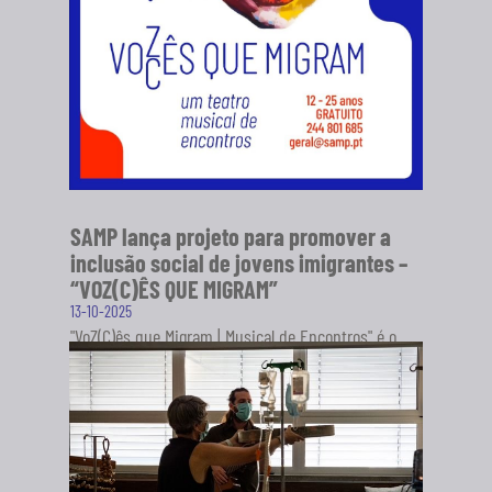
SAMP lança projeto para promover a
inclusão social de jovens imigrantes –
“VOZ(C)ÊS QUE MIGRAM”
13-10-2025
"VoZ(C)ês que Migram | Musical de Encontros" é o
novo projeto da Sociedade Artística Musical dos
Pousos (SAMP), em...
SABER MAIS